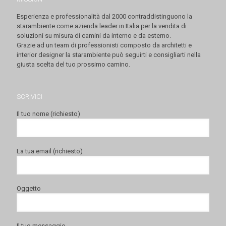
Esperienza e professionalità dal 2000 contraddistinguono la
starambiente come azienda leader in Italia per la vendita di
soluzioni su misura di camini da interno e da esterno.
Grazie ad un team di professionisti composto da architetti e
interior designer la starambiente può seguirti e consigliarti nella
giusta scelta del tuo prossimo camino.
SCRIVICI
Il tuo nome (richiesto)
La tua email (richiesto)
Oggetto
Il tuo messaggio