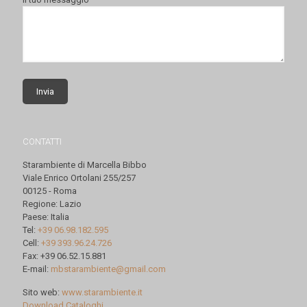
CONTATTI
Starambiente di Marcella Bibbo
Viale Enrico Ortolani 255/257
00125 - Roma
Regione: Lazio
Paese: Italia
Tel:
+39 06.98.182.595
Cell:
+39 393.96.24.726
Fax: +39 06.52.15.881
E-mail:
mbstarambiente@gmail.com
Sito web:
www.starambiente.it
Download Cataloghi