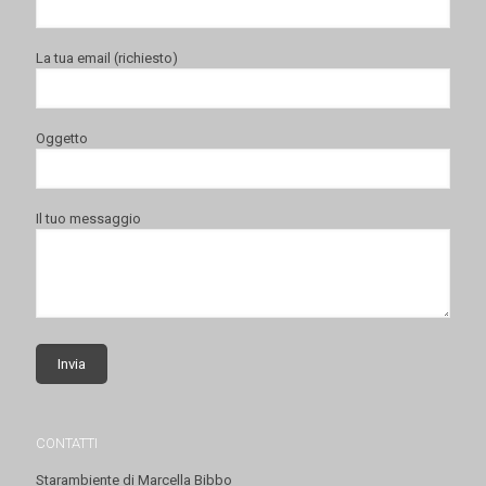
La tua email (richiesto)
Oggetto
Il tuo messaggio
CONTATTI
Starambiente di Marcella Bibbo