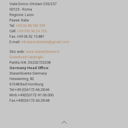
Viale Enrico Ortolani 255/257
00125 - Roma
Regione: Lazio
Paese: Italia
Tel:
+39 06.98.182.595
Cell:
+39 393.96.24.726
Fax: +39 06.52.15.881
E-mail:
mbstarambiente@gmail.com
Sito web:
www.starambiente.it
Download Cataloghi
Partita IVA: DE202723208
Germany Head Office:
Starambiente Germany
Hessenring, 82
61348 Bad Homburg
Tel:+49-(0)6172-66.28.66
Mob:+49(0)0172-91.06.000
Fax:+49(0)6172-66.28.68