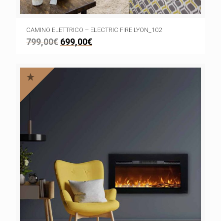
CAMINO ELETTRICO – ELECTRIC FIRE LYON_102
799,00
€
699,00
€