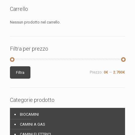
Carrello
Nessun prodotto nel carrello.
Filtra per prezzo
Prezzo
Prezzo
Prezzo:
0€
—
2.700€
Filtra
Min
Max
Categorie prodotto
BIOCAMINI
CAMINI A GAS
CAMINI ELETTRICI