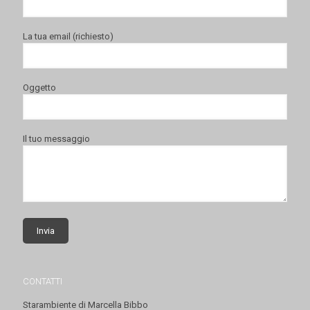
La tua email (richiesto)
Oggetto
Il tuo messaggio
CONTATTI
Starambiente di Marcella Bibbo