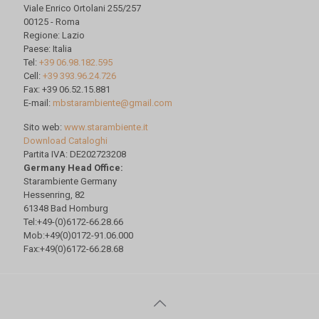
Viale Enrico Ortolani 255/257
00125 - Roma
Regione: Lazio
Paese: Italia
Tel:
+39 06.98.182.595
Cell:
+39 393.96.24.726
Fax: +39 06.52.15.881
E-mail:
mbstarambiente@gmail.com
Sito web:
www.starambiente.it
Download Cataloghi
Partita IVA: DE202723208
Germany Head Office:
Starambiente Germany
Hessenring, 82
61348 Bad Homburg
Tel:+49-(0)6172-66.28.66
Mob:+49(0)0172-91.06.000
Fax:+49(0)6172-66.28.68