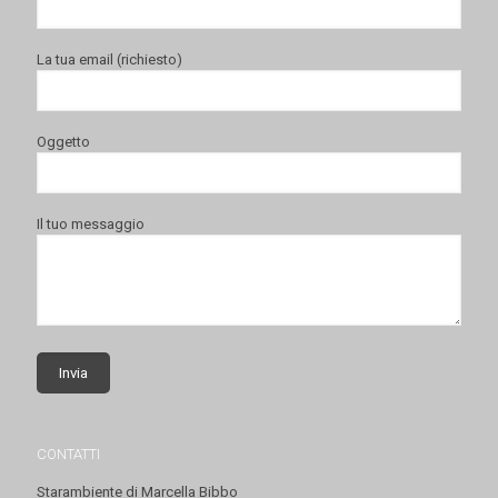
La tua email (richiesto)
Oggetto
Il tuo messaggio
CONTATTI
Starambiente di Marcella Bibbo