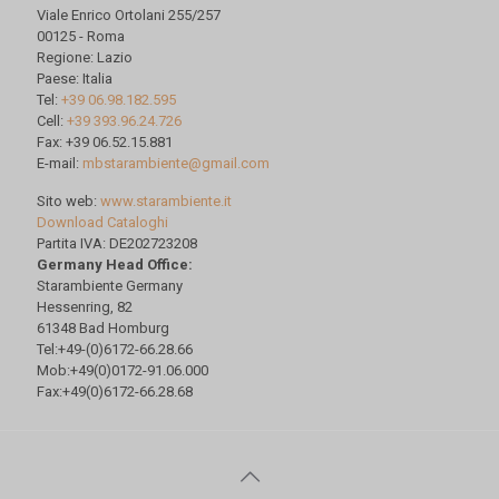
Viale Enrico Ortolani 255/257
00125 - Roma
Regione: Lazio
Paese: Italia
Tel:
+39 06.98.182.595
Cell:
+39 393.96.24.726
Fax: +39 06.52.15.881
E-mail:
mbstarambiente@gmail.com
Sito web:
www.starambiente.it
Download Cataloghi
Partita IVA: DE202723208
Germany Head Office:
Starambiente Germany
Hessenring, 82
61348 Bad Homburg
Tel:+49-(0)6172-66.28.66
Mob:+49(0)0172-91.06.000
Fax:+49(0)6172-66.28.68