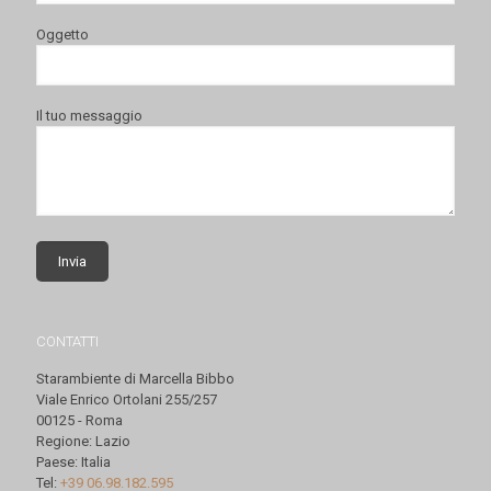
Oggetto
Il tuo messaggio
CONTATTI
Starambiente di Marcella Bibbo
Viale Enrico Ortolani 255/257
00125 - Roma
Regione: Lazio
Paese: Italia
Tel:
+39 06.98.182.595