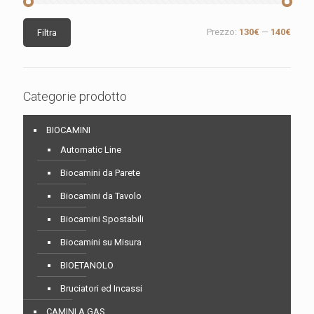
Prezzo
Prezzo
Prezzo:
130€
—
140€
Filtra
Min
Max
Categorie prodotto
BIOCAMINI
Automatic Line
Biocamini da Parete
Biocamini da Tavolo
Biocamini Spostabili
Biocamini su Misura
BIOETANOLO
Bruciatori ed Incassi
CAMINI A GAS