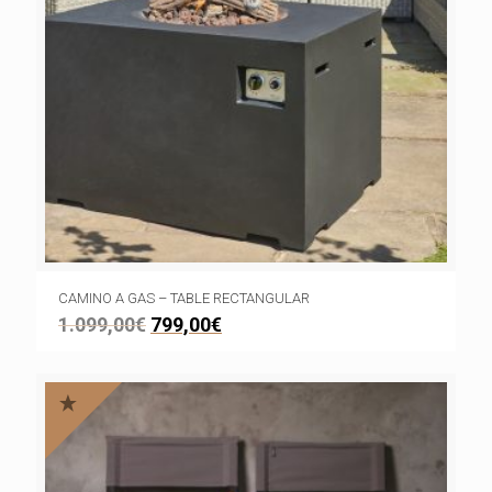
CAMINO A GAS – TABLE RECTANGULAR
1.099,00
€
799,00
€