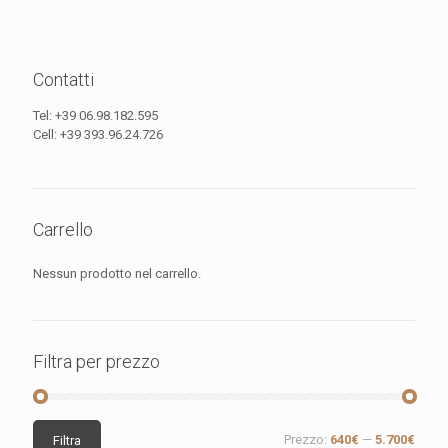
Contatti
Tel:
+39 06.98.182.595
Cell:
+39 393.96.24.726
Carrello
Nessun prodotto nel carrello.
Filtra per prezzo
Prezzo
Prezzo
Prezzo:
640€
—
5.700€
Filtra
Min
Max