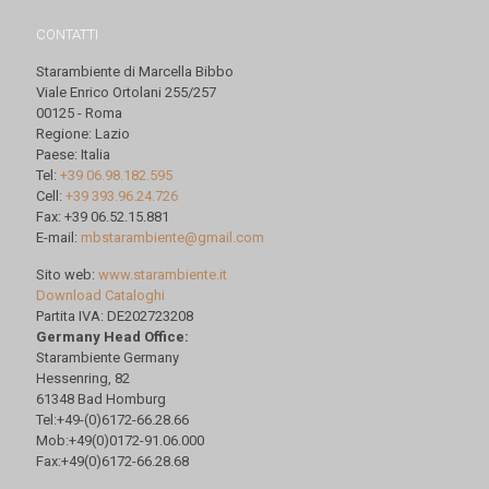
CONTATTI
Starambiente di Marcella Bibbo
Viale Enrico Ortolani 255/257
00125 - Roma
Regione: Lazio
Paese: Italia
Tel:
+39 06.98.182.595
Cell:
+39 393.96.24.726
Fax: +39 06.52.15.881
E-mail:
mbstarambiente@gmail.com
Sito web:
www.starambiente.it
Download Cataloghi
Partita IVA: DE202723208
Germany Head Office:
Starambiente Germany
Hessenring, 82
61348 Bad Homburg
Tel:+49-(0)6172-66.28.66
Mob:+49(0)0172-91.06.000
Fax:+49(0)6172-66.28.68