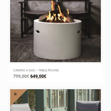
CAMINO A GAS – TABLE ROUND
799,00
€
649,00
€