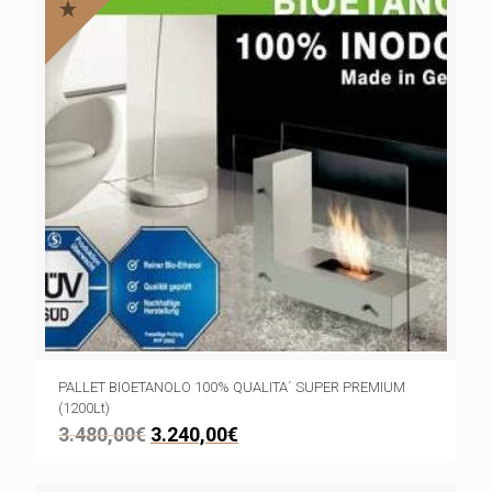
PALLET BIOETANOLO 100% QUALITA´ SUPER PREMIUM
(1200Lt)
3.480,00
€
3.240,00
€