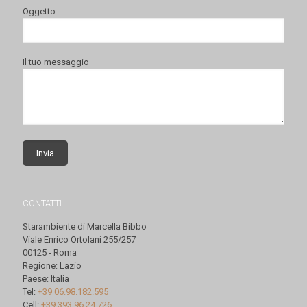
Oggetto
Il tuo messaggio
CONTATTI
Starambiente di Marcella Bibbo
Viale Enrico Ortolani 255/257
00125 - Roma
Regione: Lazio
Paese: Italia
Tel:
+39 06.98.182.595
Cell:
+39 393.96.24.726