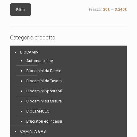
Prezzo
Prezzo
Prezzo:
20€
—
3.240€
Filtra
Min
Max
Categorie prodotto
BIOCAMINI
Automatic Line
Biocamini da Parete
Biocamini da Tavolo
Biocamini Spostabili
Biocamini su Misura
BIOETANOLO
Bruciatori ed Incassi
CAMINI A GAS