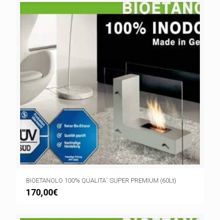
BIOETANOLO 100% QUALITA´ SUPER PREMIUM (60Lt)
170,00
€