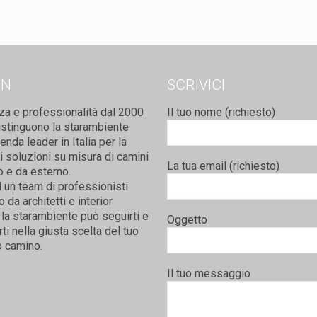
ON
SCRIVICI
za e professionalità dal 2000
Il tuo nome (richiesto)
istinguono la starambiente
nda leader in Italia per la
i soluzioni su misura di camini
La tua email (richiesto)
o e da esterno.
 un team di professionisti
da architetti e interior
la starambiente può seguirti e
Oggetto
rti nella giusta scelta del tuo
 camino.
Il tuo messaggio