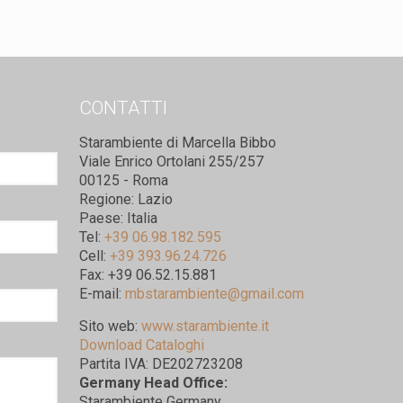
CONTATTI
Starambiente di Marcella Bibbo
Viale Enrico Ortolani 255/257
00125 - Roma
Regione: Lazio
Paese: Italia
Tel:
+39 06.98.182.595
Cell:
+39 393.96.24.726
Fax: +39 06.52.15.881
E-mail:
mbstarambiente@gmail.com
Sito web:
www.starambiente.it
Download Cataloghi
Partita IVA: DE202723208
Germany Head Office:
Starambiente Germany