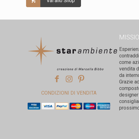
Vai allo Shop
MISSI
Esperien
contradd
come azie
vendita d
da intern
Grazie ad
composto 
CONDIZIONI DI VENDITA
designer 
consiglia
prossimo