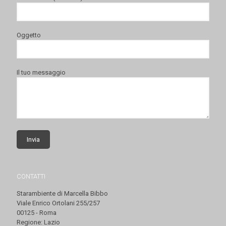
Oggetto
Il tuo messaggio
CONTATTI
Starambiente di Marcella Bibbo
Viale Enrico Ortolani 255/257
00125 - Roma
Regione: Lazio