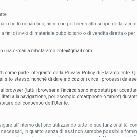
rte:
nali che lo riguardano, ancorché pertinenti allo scopo della raccol
 a fini di invio di materiale pubblicitario o di vendita diretta o pe
iando una e-mail a mbstarambiente@gmail.com
tti come parte integrante della Privacy Policy di Starambiente. Qu
l sito stesso, nonché di dare indicazioni circa i processi da eseg
te al browser (tutti i browser all’incirca sono impostati per acce
abilitati alla navigazione, per esempio smartphone o tablet) durant
ssitare del consenso dell’Utente.
gare all’interno del sito utilizzando tutte le sue funzionalità,
 necessari, in quanto senza di essi non sarebbe possibile fornire