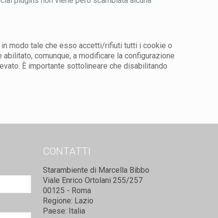
 social plugins non viene però scambiata alcuna
n modo tale che esso accetti/rifiuti tutti i cookie o
 è abilitato, comunque, a modificare la configurazione
 elevato. È importante sottolineare che disabilitando
CONTATTI
Starambiente di Marcella Bibbo
Viale Enrico Ortolani 255/257
00125 - Roma
Regione: Lazio
Paese: Italia