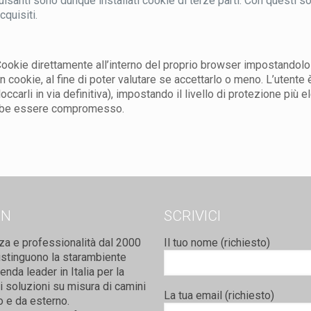
i pulsanti sono dunque installati cookie di terze parti. Con questi
quisiti.
Cookie direttamente all’interno del proprio browser impostandolo i
n cookie, al fine di poter valutare se accettarlo o meno. L’utente
bloccarli in via definitiva), impostando il livello di protezione più
trebbe essere compromesso.
ON
SCRIVICI
za e professionalità dal 2000
Il tuo nome (richiesto)
istinguono la starambiente
nda leader in Italia per la
i soluzioni su misura di camini
La tua email (richiesto)
o e da esterno.