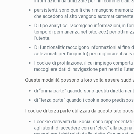
informazioni da utilizzare per fini commerciali.
persistenti, sono quelli che rimangono memorizzat
che accedono al sito vengono automaticamente ri
Di tipo analytics: raccolgono informazioni, in for
tempo di permanenza nel sito, ecc.) per ottimiz
l’utente.
Di funzionalità: raccolgono informazioni al fine d
selezionati per l’acquisto) per migliorare il ser
I cookie di profilazione, il cui impiego comporta
raccogliere dati di navigazione pertinenti all’ut
Queste modalità possono a loro volta essere suddiv
di “prima parte” quando sono gestiti direttamen
di “terza parte” quando i cookie sono predisposti
I cookie di terza parte utilizzati da questo sito pos
I cookie derivanti dai Social sono rappresentat
agli utenti di accedere con un “click” alla pagin