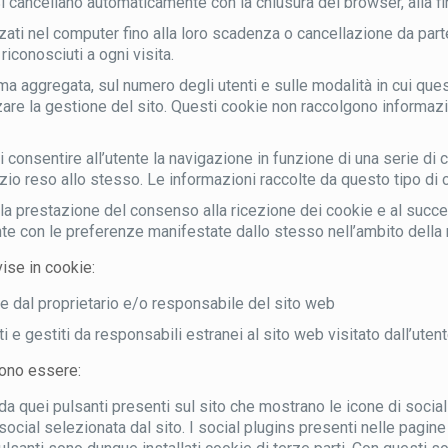
 Si cancellano automaticamente con la chiusura del browser, alla f
i nel computer fino alla loro scadenza o cancellazione da parte d
conosciuti a ogni visita.
ma aggregata, sul numero degli utenti e sulle modalità in cui quest
zare la gestione del sito. Questi cookie non raccolgono informaz
i consentire all’utente la navigazione in funzione di una serie di cr
vizio reso allo stesso. Le informazioni raccolte da questo tipo d
 la prestazione del consenso alla ricezione dei cookie e al succe
ente con le preferenze manifestate dallo stesso nell’ambito della 
ise in cookie:
te dal proprietario e/o responsabile del sito web
 e gestiti da responsabili estranei al sito web visitato dall’utent
sono essere:
i da quei pulsanti presenti sul sito che mostrano le icone di soc
a social selezionata dal sito. I social plugins presenti nelle pagi