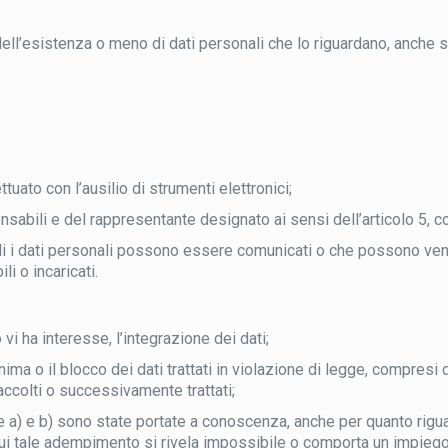
dell’esistenza o meno di dati personali che lo riguardano, anche s
tuato con l’ausilio di strumenti elettronici;
ponsabili e del rappresentante designato ai sensi dell’articolo 5, 
uali i dati personali possono essere comunicati o che possono ven
li o incaricati.
vi ha interesse, l’integrazione dei dati;
ima o il blocco dei dati trattati in violazione di legge, compresi 
raccolti o successivamente trattati;
re a) e b) sono state portate a conoscenza, anche per quanto riguar
in cui tale adempimento si rivela impossibile o comporta un impi