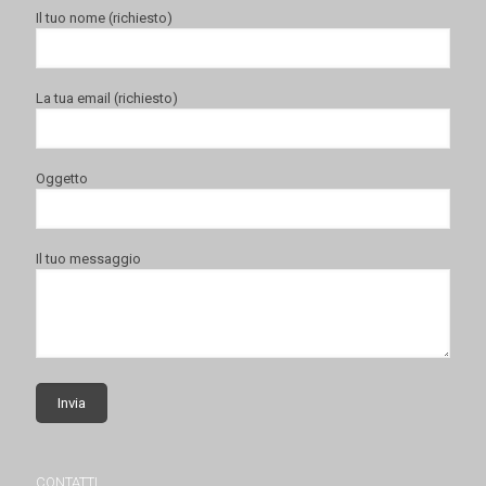
Il tuo nome (richiesto)
La tua email (richiesto)
Oggetto
Il tuo messaggio
CONTATTI