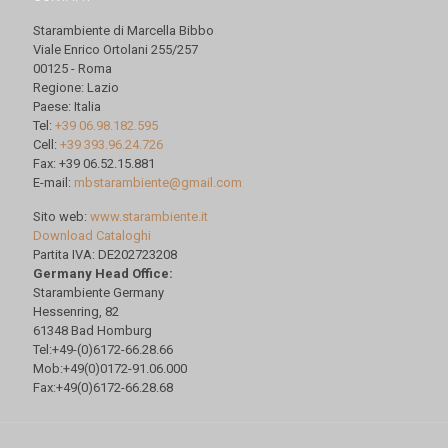
Starambiente di Marcella Bibbo
Viale Enrico Ortolani 255/257
00125 - Roma
Regione: Lazio
Paese: Italia
Tel:
+39 06.98.182.595
Cell:
+39 393.96.24.726
Fax: +39 06.52.15.881
E-mail:
mbstarambiente@gmail.com
Sito web:
www.starambiente.it
Download Cataloghi
Partita IVA: DE202723208
Germany Head Office:
Starambiente Germany
Hessenring, 82
61348 Bad Homburg
Tel:+49-(0)6172-66.28.66
Mob:+49(0)0172-91.06.000
Fax:+49(0)6172-66.28.68