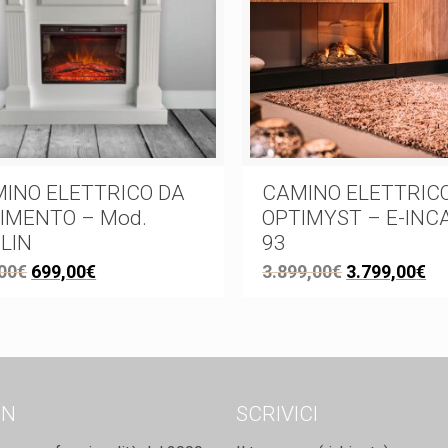
INO ELETTRICO DA
CAMINO ELETTRIC
IMENTO – Mod.
OPTIMYST – E-INC
LIN
93
00
€
699,00
€
3.899,00
€
3.799,00
€
ON
SCRIVICI