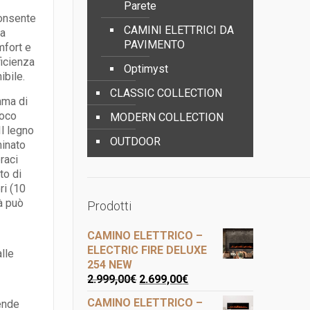
Parete
consente
CAMINI ELETTRICI DA
ma
PAVIMENTO
mfort e
ficienza
Optimyst
ibile.
CLASSIC COLLECTION
mma di
uoco
MODERN COLLECTION
l legno
OUTDOOR
minato
raci
to di
ri (10
tà può
Prodotti
CAMINO ELETTRICO –
ELECTRIC FIRE DELUXE
lle
254 NEW
2.999,00
€
2.699,00
€
CAMINO ELETTRICO –
cende