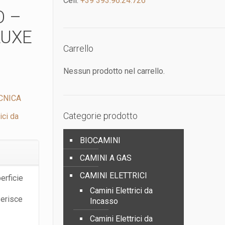
Cell:
+39 393.96.24.726
O –
LUXE
Carrello
Nessun prodotto nel carrello.
CNICA
Categorie prodotto
ici da
BIOCAMINI
CAMINI A GAS
CAMINI ELETTRICI
perficie
Camini Elettrici da
serisce
Incasso
Camini Elettrici da