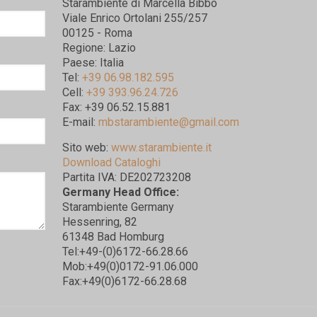
Starambiente di Marcella Bibbo
Viale Enrico Ortolani 255/257
00125 - Roma
Regione: Lazio
Paese: Italia
Tel:
+39 06.98.182.595
Cell:
+39 393.96.24.726
Fax: +39 06.52.15.881
E-mail:
mbstarambiente@gmail.com
Sito web:
www.starambiente.it
Download Cataloghi
Partita IVA: DE202723208
Germany Head Office:
Starambiente Germany
Hessenring, 82
61348 Bad Homburg
Tel:+49-(0)6172-66.28.66
Mob:+49(0)0172-91.06.000
Fax:+49(0)6172-66.28.68