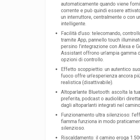
automaticamente quando viene forni
corrente e può quindi essere attivat
un interruttore, centralmente o con 
intelligente.
Facilità d’uso: telecomando, controll
tramite App, pannello touch illuminat
persino l’integrazione con Alexa e 
Assistant offrono un’ampia gamma d
opzioni di controllo.
Effetto scoppiettio: un autentico su
fuoco offre un’esperienza ancora pi
realistica (disattivabile).
Altoparlante Bluetooth: ascolta la t
preferita, podcast o audiolibri diret
dagli altoparlanti integrati nel camino
Funzionamento ultra silenzioso: l’ef
fiamma funziona in modo praticame
silenzioso.
Riscaldamento: il camino eroga 1.50