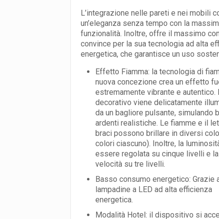
L’integrazione nelle pareti e nei mobili 
un’eleganza senza tempo con la massi
funzionalità. Inoltre, offre il massimo co
convince per la sua tecnologia ad alta ef
energetica, che garantisce un uso sosten
Effetto Fiamma: la tecnologia di fia
nuova concezione crea un effetto f
estremamente vibrante e autentico. I
decorativo viene delicatamente illu
da un bagliore pulsante, simulando b
ardenti realistiche. Le fiamme e il let
braci possono brillare in diversi colo
colori ciascuno). Inoltre, la luminosi
essere regolata su cinque livelli e la
velocità su tre livelli.
Basso consumo energetico: Grazie a
lampadine a LED ad alta efficienza
energetica.
Modalità Hotel: il dispositivo si ac