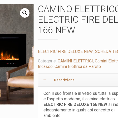
CAMINO ELETTRIC
ELECTRIC FIRE DE
166 NEW
ELECTRIC FIRE DELUXE NEW_SCHEDA TE
Categorie:
CAMINI ELETTRICI
,
Camini Elettr
Incasso
,
Camini Elettrici da Parete
Descrizione
Con il suo frontale in vetro su tutta la su
e l’aspetto moderno, il camino elettrico
ELECTRIC FIRE DELUXE 166 NEW
si in
elegantemente in qualsiasi concetto di
ambiente.