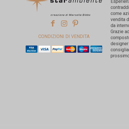
Esperien
contradd
come azie
vendita d
da intern
Grazie ad
CONDIZIONI DI VENDITA
composto 
designer 
consiglia
prossimo