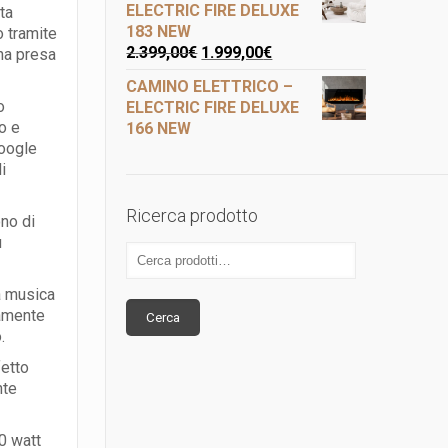
ELECTRIC FIRE DELUXE
ta
183 NEW
o tramite
2.399,00
€
1.999,00
€
una presa
CAMINO ELETTRICO –
o
ELECTRIC FIRE DELUXE
o e
166 NEW
Google
i
Ricerca prodotto
ono di
ù
ua musica
tamente
Cerca
.
fetto
nte
0 watt