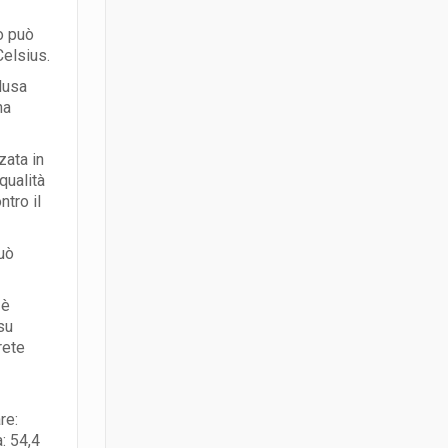
o può
Celsius.
lusa
na
zata in
qualità
ntro il
uò
 è
su
rete
re:
: 54,4