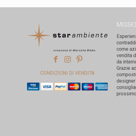
MISSI
Esperien
contradd
come azie
vendita d
da intern
Grazie ad
CONDIZIONI DI VENDITA
composto 
designer 
consiglia
prossimo