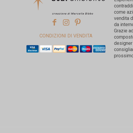
contradd
come azie
vendita d
da intern
Grazie ad
CONDIZIONI DI VENDITA
composto 
designer 
consiglia
prossimo