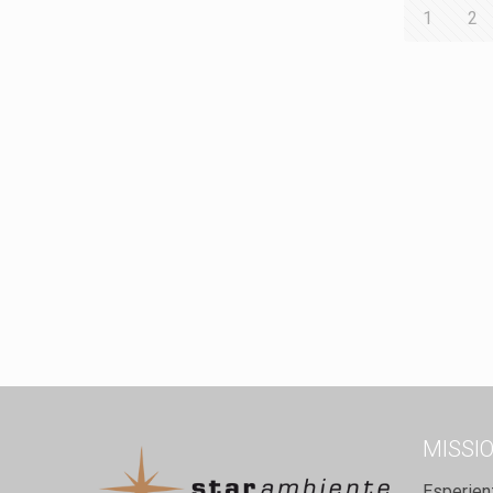
1
2
MISSI
Esperien