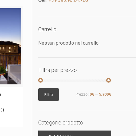
Cell:
+39 393.96.24.726
Carrello
Nessun prodotto nel carrello.
Filtra per prezzo
Prezzo
Prezzo
 –
Prezzo:
0€
—
5.900€
Filtra
Min
Max
20
Categorie prodotto