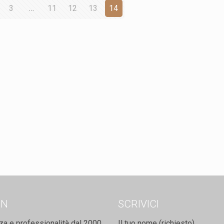
3
…
11
12
13
14
ON
SCRIVICI
za e professionalità dal 2000
Il tuo nome (richiesto)