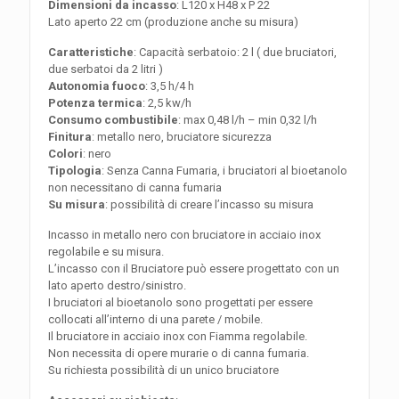
Dimensioni da incasso
: L120 x H48 x P 22
Lato aperto 22 cm (produzione anche su misura)
Caratteristiche
: Capacità serbatoio: 2 l ( due bruciatori,
due serbatoi da 2 litri )
Autonomia fuoco
: 3,5 h/4 h
Potenza termica
: 2,5 kw/h
Consumo combustibile
: max 0,48 l/h – min 0,32 l/h
Finitura
: metallo nero, bruciatore sicurezza
Colori
: nero
Tipologia
: Senza Canna Fumaria, i bruciatori al bioetanolo
non necessitano di canna fumaria
Su misura
: possibilità di creare l’incasso su misura
Incasso in metallo nero con bruciatore in acciaio inox
regolabile e su misura.
L’incasso con il Bruciatore può essere progettato con un
lato aperto destro/sinistro.
I bruciatori al bioetanolo sono progettati per essere
collocati all’interno di una parete / mobile.
Il bruciatore in acciaio inox con Fiamma regolabile.
Non necessita di opere murarie o di canna fumaria.
Su richiesta possibilità di un unico bruciatore