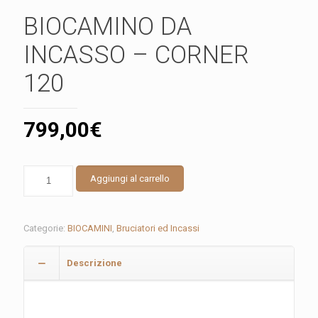
BIOCAMINO DA
INCASSO – CORNER
120
799,00
€
BIOCAMINO
Aggiungi al carrello
DA
INCASSO
-
CORNER
Categorie:
BIOCAMINI
,
Bruciatori ed Incassi
120
quantità
Descrizione