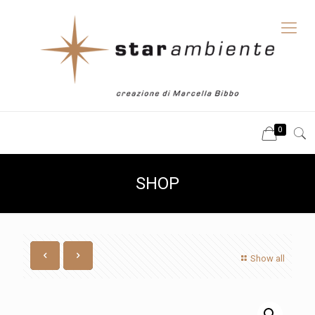
0
SHOP
Show all