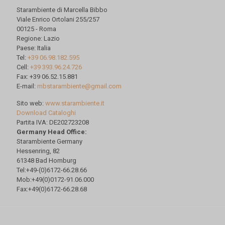
Starambiente di Marcella Bibbo
Viale Enrico Ortolani 255/257
00125 - Roma
Regione: Lazio
Paese: Italia
Tel:
+39 06.98.182.595
Cell:
+39 393.96.24.726
Fax: +39 06.52.15.881
E-mail:
mbstarambiente@gmail.com
Sito web:
www.starambiente.it
Download Cataloghi
Partita IVA: DE202723208
Germany Head Office:
Starambiente Germany
Hessenring, 82
61348 Bad Homburg
Tel:+49-(0)6172-66.28.66
Mob:+49(0)0172-91.06.000
Fax:+49(0)6172-66.28.68