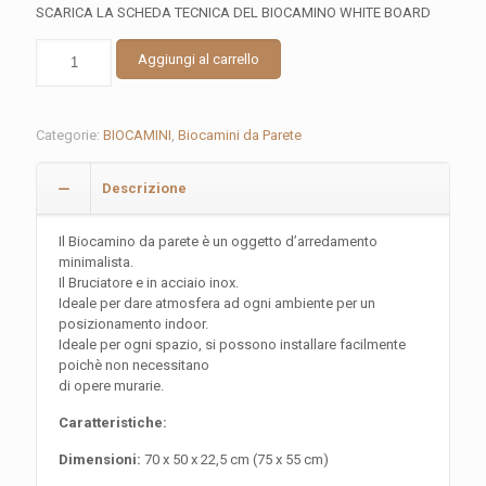
SCARICA LA SCHEDA TECNICA DEL BIOCAMINO WHITE BOARD
BIOCAMINO
Aggiungi al carrello
DA
PARETE
-
WHITE
Categorie:
BIOCAMINI
,
Biocamini da Parete
BOARD
quantità
Descrizione
Il Biocamino da parete è un oggetto d’arredamento
minimalista.
Il Bruciatore e in acciaio inox.
Ideale per dare atmosfera ad ogni ambiente per un
posizionamento indoor.
Ideale per ogni spazio, si possono installare facilmente
poichè non necessitano
di opere murarie.
Caratteristiche:
Dimensioni:
70 x 50 x 22,5 cm (75 x 55 cm)