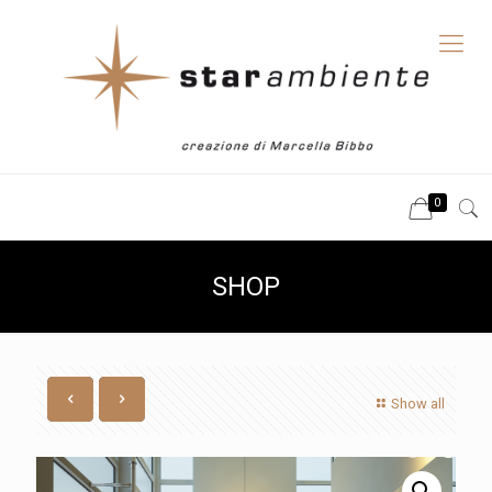
0
SHOP
Show all