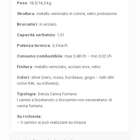
Peso:
18,5/16,5 kg
Struttura:
metallo verniciato in colore, vetro protezione
Bruciatori:
in acciaio
Capacità serbatoio:
1,5 l
Potenza termica:
3,5 kw/h
Consumo combustibile:
max 0,48 l/h – min 0,32 l/h
Finitura:
metallo verniciato, acciaio inox, vetro
Colori:
silver (nero, rosso, bordeaux, grigio – tutti altri
colori RAL su richiesta).
Tipologia:
Senza Canna Fumaria
I camini a bioetanolo o biocamini non necessitano di
canna fumaria.
Su richiesta:
– il camino si può realizzare su misura