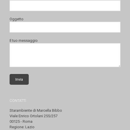
Oggetto
Il tuo messaggio
CONTATTI
Starambiente di Marcella Bibbo
Viale Enrico Ortolani 255/257
00125 - Roma
Regione: Lazio