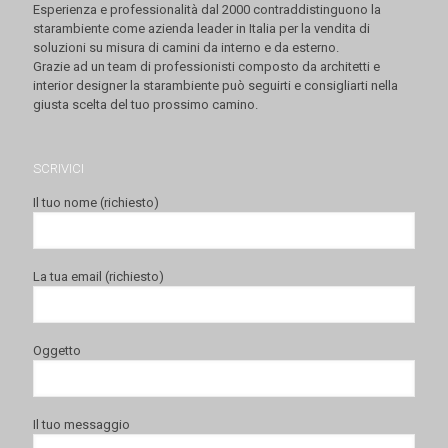
Esperienza e professionalità dal 2000 contraddistinguono la
starambiente come azienda leader in Italia per la vendita di
soluzioni su misura di camini da interno e da esterno.
Grazie ad un team di professionisti composto da architetti e
interior designer la starambiente può seguirti e consigliarti nella
giusta scelta del tuo prossimo camino.
SCRIVICI
Il tuo nome (richiesto)
La tua email (richiesto)
Oggetto
Il tuo messaggio