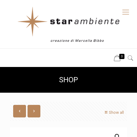
0
SHOP
Show all