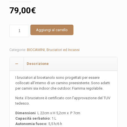
79,00
€
BRUCIATORE
Aggiungi al carrello
1L
quantità
Categorie:
BIOCAMINI
,
Bruciatori ed Incassi
Descrizione
I bruciatori al bioetanolo sono progettati per essere
collocati all’interno di un camino preesistente. Sono adatti
per camini sia indoor che outdoor. Fiamma regolabile.
Nota: il bruciatore è certificato con l’approvazione del TUV
tedesco.
Dimensioni
L 22cm x H 5,2cm x P 7cm
Capacità serbatoio:
1 L
Autonomia fuoco:
5,5 h/6 h