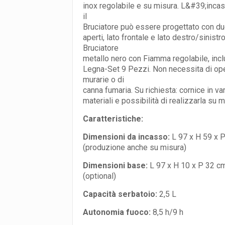
inox regolabile e su misura. L&#39;inca
il
Bruciatore può essere progettato con due
aperti, lato frontale e lato destro/sinistro
Bruciatore
metallo nero con Fiamma regolabile, inc
Legna-Set 9 Pezzi. Non necessita di op
murarie o di
canna fumaria. Su richiesta: cornice in var
materiali e possibilità di realizzarla su m
Caratteristiche:
Dimensioni da incasso:
L 97 x H 59 x 
(produzione anche su misura)
Dimensioni base:
L 97 x H 10 x P 32 c
(optional)
Capacità serbatoio:
2,5 L
Autonomia fuoco:
8,5 h/9 h