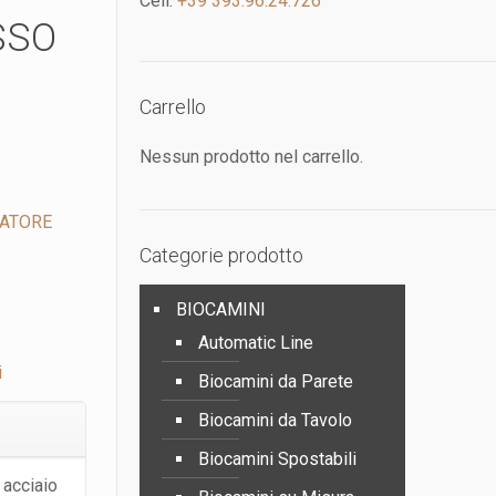
Cell:
+39 393.96.24.726
SSO
Carrello
Nessun prodotto nel carrello.
IATORE
Categorie prodotto
BIOCAMINI
Automatic Line
i
Biocamini da Parete
Biocamini da Tavolo
Biocamini Spostabili
 acciaio