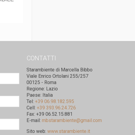
CONTATTI
Starambiente di Marcella Bibbo
Viale Enrico Ortolani 255/257
00125 - Roma
Regione: Lazio
Paese: Italia
Tel:
+39 06.98.182.595
Cell:
+39 393.96.24.726
Fax: +39 06.52.15.881
E-mail:
mbstarambiente@gmail.com
Sito web:
www.starambiente.it