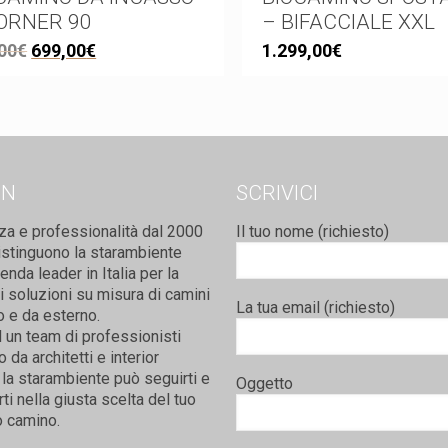
ORNER 90
– BIFACCIALE XXL
00
€
699,00
€
1.299,00
€
ON
SCRIVICI
za e professionalità dal 2000
Il tuo nome (richiesto)
istinguono la starambiente
nda leader in Italia per la
i soluzioni su misura di camini
La tua email (richiesto)
o e da esterno.
 un team di professionisti
da architetti e interior
la starambiente può seguirti e
Oggetto
rti nella giusta scelta del tuo
 camino.