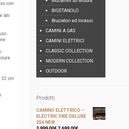
Biocamini su Misura
sso con
BIOETANOLO
 lati
Bruciatori ed Incassi
.
CAMINI A GAS
luso
ere
CAMINI ELETTRICI
CLASSIC COLLECTION
i
isura.
MODERN COLLECTION
OUTDOOR
P 32 cm
m
Prodotti
CAMINO ELETTRICO –
ELECTRIC FIRE DELUXE
254 NEW
2.999,00
€
2.699,00
€