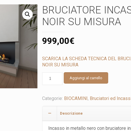
BRUCIATORE INCA
NOIR SU MISURA
999,00
€
SCARICA LA SCHEDA TECNICA DEL BRUC
NOIR SU MISURA
BRUCIATORE
Aggiungi al carrello
INCASSO
NOIR
SU
Categorie:
BIOCAMINI
,
Bruciatori ed Incass
MISURA
quantità
Descrizione
Incasso in metallo nero con bruciatore in