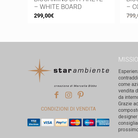
– WHITE BOARD
– C
299,00
€
799,
MISSI
Esperien
contradd
come azie
vendita d
da intern
Grazie ad
CONDIZIONI DI VENDITA
composto 
designer 
consiglia
prossimo