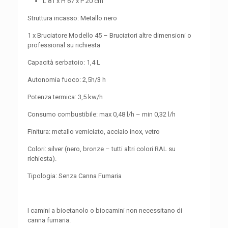
L 81 x H 67 x P 20 cm
Struttura incasso: Metallo nero
1 x Bruciatore Modello 45 – Bruciatori altre dimensioni o
professional su richiesta
Capacità serbatoio: 1,4 L
Autonomia fuoco: 2,5h/3 h
Potenza termica: 3,5 kw/h
Consumo combustibile: max 0,48 l/h – min 0,32 l/h
Finitura: metallo verniciato, acciaio inox, vetro
Colori: silver (nero, bronze – tutti altri colori RAL su
richiesta).
Tipologia: Senza Canna Fumaria
I camini a bioetanolo o biocamini non necessitano di
canna fumaria.