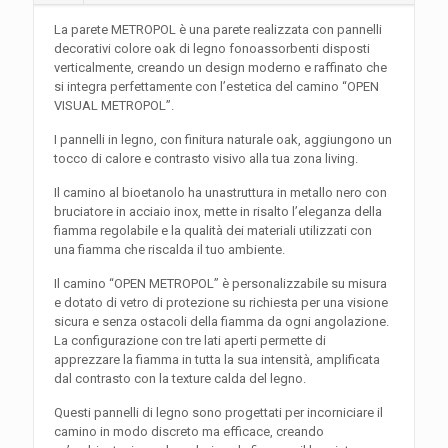
La parete METROPOL è una parete realizzata con pannelli
decorativi colore oak di legno fonoassorbenti disposti
verticalmente, creando un design moderno e raffinato che
si integra perfettamente con l’estetica del camino “OPEN
VISUAL METROPOL”.
I pannelli in legno, con finitura naturale oak, aggiungono un
tocco di calore e contrasto visivo alla tua zona living.
Il camino al bioetanolo ha unastruttura in metallo nero con
bruciatore in acciaio inox, mette in risalto l’eleganza della
fiamma regolabile e la qualità dei materiali utilizzati con
una fiamma che riscalda il tuo ambiente.
Il camino “OPEN METROPOL” è personalizzabile su misura
e dotato di vetro di protezione su richiesta per una visione
sicura e senza ostacoli della fiamma da ogni angolazione.
La configurazione con tre lati aperti permette di
apprezzare la fiamma in tutta la sua intensità, amplificata
dal contrasto con la texture calda del legno.
Questi pannelli di legno sono progettati per incorniciare il
camino in modo discreto ma efficace, creando