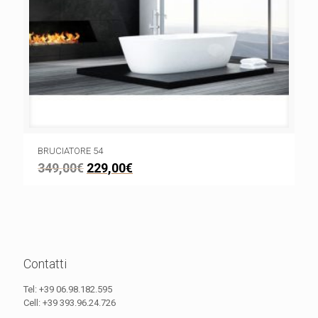
BRUCIATORE 54
349,00
€
229,00
€
Contatti
Tel:
+39 06.98.182.595
Cell:
+39 393.96.24.726