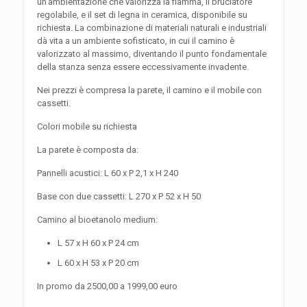
un’ambientazione che valorizza la fiamma, il bruciatore
regolabile, e il set di legna in ceramica, disponibile su
richiesta. La combinazione di materiali naturali e industriali
dà vita a un ambiente sofisticato, in cui il camino è
valorizzato al massimo, diventando il punto fondamentale
della stanza senza essere eccessivamente invadente.
Nei prezzi è compresa la parete, il camino e il mobile con
cassetti.
Colori mobile su richiesta
La parete è composta da:
Pannelli acustici: L 60 x P 2,1 x H 240
Base con due cassetti: L 270 x P 52 x H 50
Camino al bioetanolo medium:
L 57 x H 60 x P 24 cm
L 60 x H 53 x P 20 cm
In promo da 2500,00 a 1999,00 euro