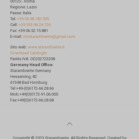
00125 - Roma
Regione: Lazio
Paese: Italia
Tel:
+39 06.98.182.595
Cell:
+39 393.96.24.726
Fax: +39 06.52.15.881
E-mail:
mbstarambiente@gmail.com
Sito web:
www.starambiente.it
Download Cataloghi
Partita IVA: DE202723208
Germany Head Office:
Starambiente Germany
Hessenring, 82
61348 Bad Homburg
Tel:+49-(0)6172-66.28.66
Mob:+49(0)0172-91.06.000
Fax:+49(0)6172-66.28.68
Copyright © 2023 Starambiente. All Rights Reserved. Created by