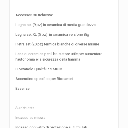
Accessori su richiesta:
Legna set (9 pz) in ceramica di media grandezza
Legna set XL (5 pz) in ceramica versione Big
Pietra set (20 pz) termica bianche di diverse misure
Lana di ceramica per il bruciatore utile per aumentare
l’autonomia e la sicurezza della fiamma
Bioetanolo Qualità PREMIUM
Accendino specifico per Biocamini
Essenze
Su richiesta:
Incasso su misura.
Incasso con vetro di protezione su tutti i lati.