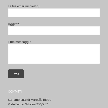
La tua email (richiesto)
Oggetto
Il tuo messaggio
CONTATTI
Starambiente di Marcella Bibbo
Viale Enrico Ortolani 255/257