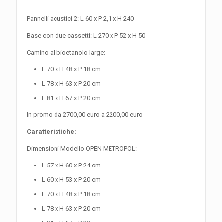
Pannelli acustici 2: L 60 x P 2,1 x H 240
Base con due cassetti: L 270 x P 52 x H 50
Camino al bioetanolo large:
L 70 x H 48 x P 18 cm
L 78 x H 63 x P 20 cm
L 81 x H 67 x P 20 cm
In promo da 2700,00 euro a 2200,00 euro
Caratteristiche:
Dimensioni Modello OPEN METROPOL:
L 57 x H 60 x P 24 cm
L 60 x H 53 x P 20 cm
L 70 x H 48 x P 18 cm
L 78 x H 63 x P 20 cm