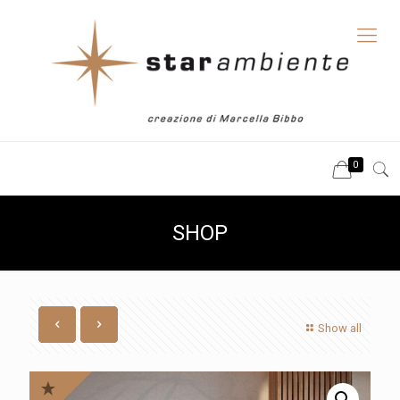
0
SHOP
Show all