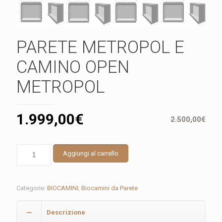
PARETE METROPOL E
CAMINO OPEN
METROPOL
1.999,00
€
2.500,00
€
PARETE
Aggiungi al carrello
METROPOL
E
CAMINO
OPEN
Categorie:
BIOCAMINI
,
Biocamini da Parete
METROPOL
quantità
Descrizione