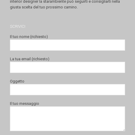
interior designer la starambiente può seguirti e consigliarti nella
giusta scelta del tuo prossimo camino.
SCRIVICI
Il tuo nome (richiesto)
La tua email (richiesto)
Oggetto
Il tuo messaggio