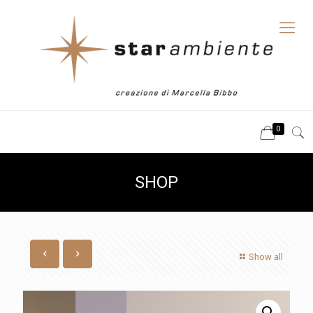
0
SHOP
Show all