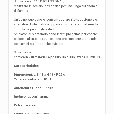
Bruciatore xxl 113 PROFESSIONAL,
realizzato in acciaio inox adatto per una lunga autonomia
di fiamma.
Unico nel suo genere, consente ad architetti, designers e
arredatori d’interni di sviluppare soluzioni completamente
modulari e personalizzate. I
bruciatori al bioetanolo sono infatti progettati per essere
collocati all’interno di un camino pre esistente. Sono adatti
per camini sia indoor che outdoor.
Su richiesta:
cornice in vari materiali e possibilità di realizzarla su misura
Caratteristiche:
Dimensioni:
L 1113 x H 13 x P 22 cm
Capacità serbatoio: 10,5 L
Autonomia fuoco:
6 h/8 h
Incluso:
spegnifiamma
Colori:
acciaio
Materiale:
Acciaio inox