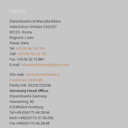
CONTATTI
Starambiente di Marcella Bibbo
Viale Enrico Ortolani 255/257
00125 - Roma
Regione: Lazio
Paese: Italia
Tel:
+39 06.98.182.595
Cell:
+39 393.96.24.726
Fax: +39 06.52.15.881
E-mail:
mbstarambiente@gmail.com
Sito web:
www.starambiente.it
Download Cataloghi
Partita IVA: DE202723208
Germany Head Office:
Starambiente Germany
Hessenring, 82
61348 Bad Homburg
Tel:+49-(0)6172-66.28.66
Mob:+49(0)0172-91.06.000
Fax:+49(0)6172-66.28.68