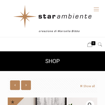
0
SHOP
Show all