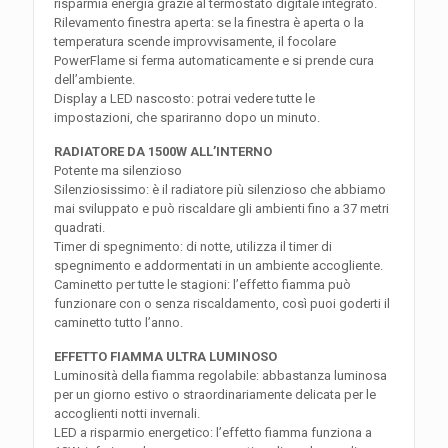
risparmia energia grazie al termostato digitale integrato.
Rilevamento finestra aperta: se la finestra è aperta o la
temperatura scende improvvisamente, il focolare
PowerFlame si ferma automaticamente e si prende cura
dell’ambiente.
Display a LED nascosto: potrai vedere tutte le
impostazioni, che spariranno dopo un minuto.
RADIATORE DA 1500W ALL’INTERNO
Potente ma silenzioso
Silenziosissimo: è il radiatore più silenzioso che abbiamo
mai sviluppato e può riscaldare gli ambienti fino a 37 metri
quadrati.
Timer di spegnimento: di notte, utilizza il timer di
spegnimento e addormentati in un ambiente accogliente.
Caminetto per tutte le stagioni: l’effetto fiamma può
funzionare con o senza riscaldamento, così puoi goderti il
caminetto tutto l’anno.
EFFETTO FIAMMA ULTRA LUMINOSO
Luminosità della fiamma regolabile: abbastanza luminosa
per un giorno estivo o straordinariamente delicata per le
accoglienti notti invernali.
LED a risparmio energetico: l’effetto fiamma funziona a