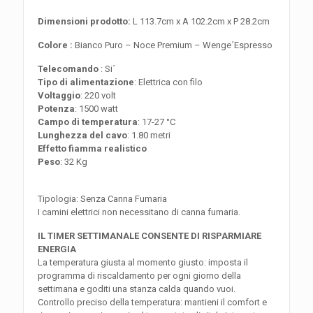
Dimensioni prodotto:
L 113.7cm x A 102.2cm x P 28.2cm
Colore :
Bianco Puro – Noce Premium – Wenge´Espresso
Telecomando
: Si´
Tipo di alimentazione
: Elettrica con filo
Voltaggio
: 220 volt
Potenza
: 1500 watt
Campo di temperatura
: 17-27 °C
Lunghezza del cavo
: 1.80 metri
Effetto fiamma realistico
Peso
: 32 Kg
Tipologia: Senza Canna Fumaria
I camini elettrici non necessitano di canna fumaria.
IL TIMER SETTIMANALE CONSENTE DI RISPARMIARE
ENERGIA
La temperatura giusta al momento giusto: imposta il
programma di riscaldamento per ogni giorno della
settimana e goditi una stanza calda quando vuoi.
Controllo preciso della temperatura: mantieni il comfort e