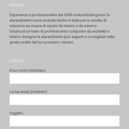
MISSION
Esperienza e professionalità dal 2000 contraddistinguono la
starambiente come azienda leader in Italia per la vendita di
soluzioni su misura di camini da interno e da esterno.
Grazie ad un team di professionisti composto da architetti e
interior designer la starambiente può seguirti e consigliarti nella
giusta scelta del tuo prossimo camino.
SCRIVICI
Il tuo nome (richiesto)
La tua email (richiesto)
Oggetto