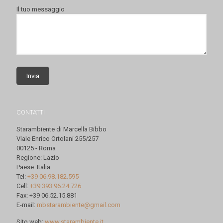
Il tuo messaggio
CONTATTI
Starambiente di Marcella Bibbo
Viale Enrico Ortolani 255/257
00125 - Roma
Regione: Lazio
Paese: Italia
Tel:
+39 06.98.182.595
Cell:
+39 393.96.24.726
Fax: +39 06.52.15.881
E-mail:
mbstarambiente@gmail.com
Sito web:
www.starambiente.it