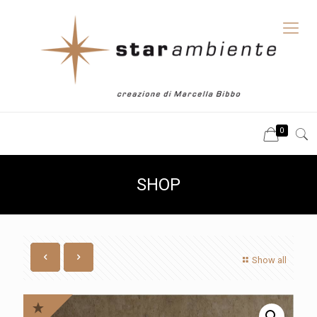
0
SHOP
Show all