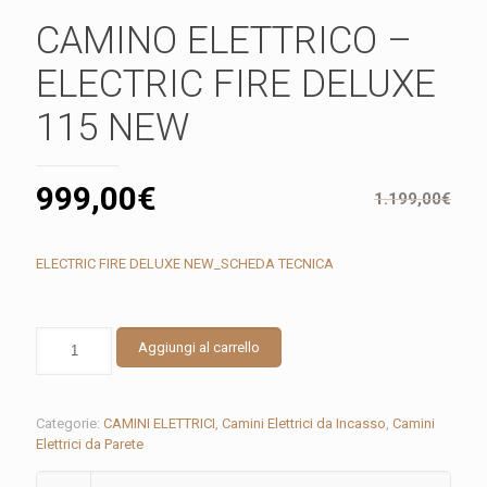
CAMINO ELETTRICO –
ELECTRIC FIRE DELUXE
115 NEW
999,00
€
1.199,00
€
ELECTRIC FIRE DELUXE NEW_SCHEDA TECNICA
CAMINO
Aggiungi al carrello
ELETTRICO
–
ELECTRIC
FIRE
Categorie:
CAMINI ELETTRICI
,
Camini Elettrici da Incasso
,
Camini
DELUXE
Elettrici da Parete
115
NEW