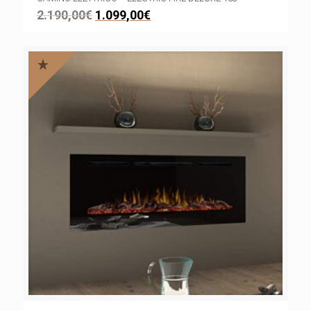
2.190,00
€
1.099,00
€