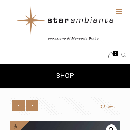
0
SHOP
Show all