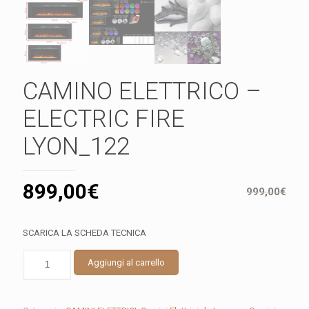
CAMINO ELETTRICO –
ELECTRIC FIRE
LYON_122
899,00
€
999,00
€
SCARICA LA SCHEDA TECNICA
CAMINO
Aggiungi al carrello
ELETTRICO
–
ELECTRIC
FIRE