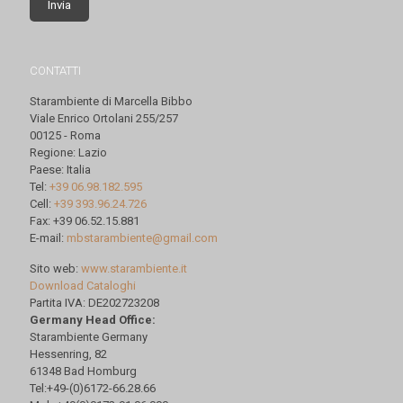
CONTATTI
Starambiente di Marcella Bibbo
Viale Enrico Ortolani 255/257
00125 - Roma
Regione: Lazio
Paese: Italia
Tel:
+39 06.98.182.595
Cell:
+39 393.96.24.726
Fax: +39 06.52.15.881
E-mail:
mbstarambiente@gmail.com
Sito web:
www.starambiente.it
Download Cataloghi
Partita IVA: DE202723208
Germany Head Office:
Starambiente Germany
Hessenring, 82
61348 Bad Homburg
Tel:+49-(0)6172-66.28.66