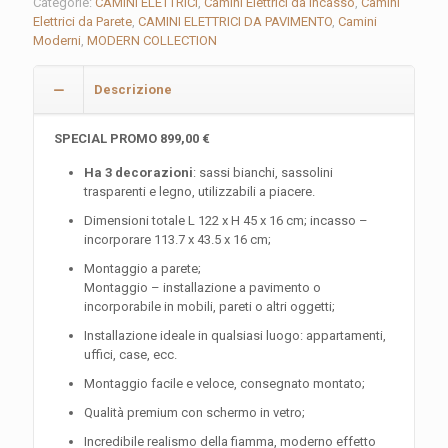
Categorie:
CAMINI ELETTRICI
,
Camini Elettrici da Incasso
,
Camini
LYON_122
Elettrici da Parete
,
CAMINI ELETTRICI DA PAVIMENTO
,
Camini
quantità
Moderni
,
MODERN COLLECTION
Descrizione
SPECIAL PROMO 899,00 €
Ha 3 decorazioni
: sassi bianchi, sassolini
trasparenti e legno, utilizzabili a piacere.
Dimensioni totale L 122 x H 45 x 16 cm; incasso –
incorporare 113.7 x 43.5 x 16 cm;
Montaggio a parete;
Montaggio – installazione a pavimento o
incorporabile in mobili, pareti o altri oggetti;
Installazione ideale in qualsiasi luogo: appartamenti,
uffici, case, ecc.
Montaggio facile e veloce, consegnato montato;
Qualità premium con schermo in vetro;
Incredibile realismo della fiamma, moderno effetto