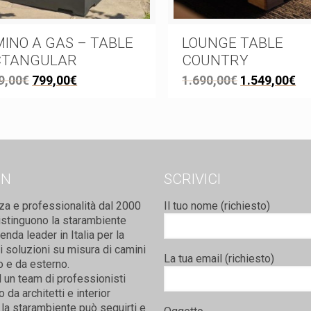
INO A GAS – TABLE
LOUNGE TABLE
CTANGULAR
COUNTRY
9,00
€
799,00
€
1.690,00
€
1.549,00
€
ON
SCRIVICI
za e professionalità dal 2000
Il tuo nome (richiesto)
istinguono la starambiente
nda leader in Italia per la
i soluzioni su misura di camini
La tua email (richiesto)
o e da esterno.
 un team di professionisti
da architetti e interior
la starambiente può seguirti e