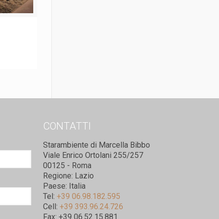
CONTATTI
Starambiente di Marcella Bibbo
Viale Enrico Ortolani 255/257
00125 - Roma
Regione: Lazio
Paese: Italia
Tel:
+39 06.98.182.595
Cell:
+39 393.96.24.726
Fax: +39 06.52.15.881