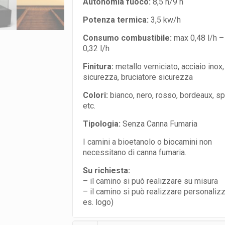
Autonomia fuoco:
8,5 h/9 h
Potenza termica:
3,5 kw/h
Consumo combustibile:
max 0,48 l/h –
0,32 l/h
Finitura:
metallo verniciato, acciaio inox,
sicurezza, bruciatore sicurezza
Colori:
bianco, nero, rosso, bordeaux, sp
etc.
Tipologia:
Senza Canna Fumaria
I camini a bioetanolo o biocamini non
necessitano di canna fumaria.
Su richiesta:
– il camino si può realizzare su misura
– il camino si può realizzare personaliz
es. logo)