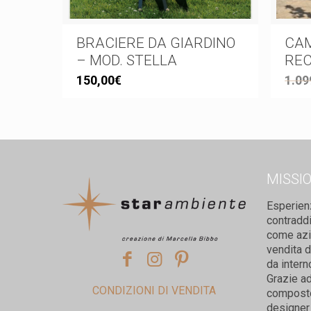
BRACIERE DA GIARDINO
CAM
– MOD. STELLA
RE
150,00
€
1.09
MISSI
Esperien
contradd
come azie
vendita d
da intern
Grazie ad
CONDIZIONI DI VENDITA
composto 
designer 