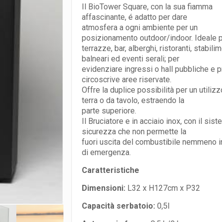
Il BioTower Square, con la sua fiamma
affascinante, é adatto per dare
atmosfera a ogni ambiente per un
posizionamento outdoor/indoor. Ideale 
terrazze, bar, alberghi, ristoranti, stabili
balneari ed eventi serali; per
evidenziare ingressi o hall pubbliche e p
circoscrive aree riservate.
Offre la duplice possibilità per un utiliz
terra o da tavolo, estraendo la
parte superiore.
Il Bruciatore e in acciaio inox, con il sist
sicurezza che non permette la
fuori uscita del combustibile nemmeno i
di emergenza.
Caratteristiche
Dimensioni:
L32 x H127cm x P32
Capacità serbatoio:
0,5l