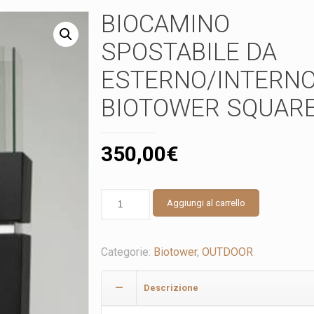
BIOCAMINO
SPOSTABILE DA
ESTERNO/INTERNO
BIOTOWER SQUAR
350,00
€
BIOCAMINO
Aggiungi al carrello
SPOSTABILE
DA
ESTERNO/INTERNO
Categorie:
Biotower
,
OUTDOOR
-
BIOTOWER
SQUARE
Descrizione
quantità