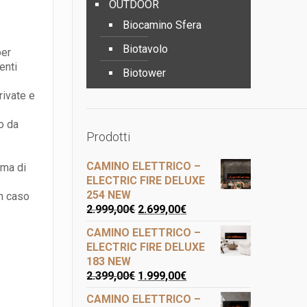
OUTDOOR
Biocamino Sfera
Biotavolo
per
menti
Biotower
rivate e
zo da
Prodotti
CAMINO ELETTRICO –
ema di
ELECTRIC FIRE DELUXE
254 NEW
n caso
2.999,00
€
2.699,00
€
CAMINO ELETTRICO –
ELECTRIC FIRE DELUXE
183 NEW
2.399,00
€
1.999,00
€
CAMINO ELETTRICO –