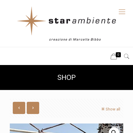
0
SHOP
Show all