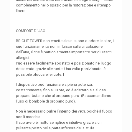
complemento nello spazio per la ristorazione e il tempo
libero.
COMFORT D´USO:
BRIGHT TOWER non emette alcun suono o odore. Inoltre, il
suo funzionamento non influisce sulla circolazione
dell’aria, il che è particolarmente importante per gli utenti
allergici.
Può essere facilmente spostato e posizionato nel luogo
desiderato grazie alle ruote. Una volta posizionato, è
possibile bloccare le ruote. I
l dispositivo può funzionare a piena potenza,
costantemente, fino a 30 ore, ed è adattato sia al gas
propano-butano che al propano puro. (Raccomandiamo
l’uso di bombole di propano puro).
Non è necessario pulire l´interno dei vetri, poiché il fuoco
non li macchia.
Il suo avvio è molto semplice e intuitivo grazie a un
pulsante posto nella parte inferiore della stufa.