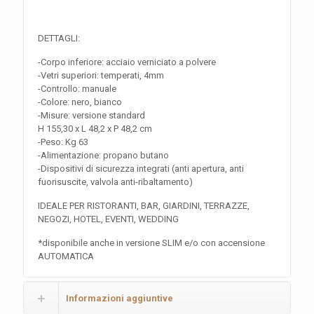
DETTAGLI:
-Corpo inferiore: acciaio verniciato a polvere
-Vetri superiori: temperati, 4mm
-Controllo: manuale
-Colore: nero, bianco
-Misure: versione standard
H 155,30 x L 48,2 x P 48,2 cm
-Peso: Kg 63
-Alimentazione: propano butano
-Dispositivi di sicurezza integrati (anti apertura, anti
fuorisuscite, valvola anti-ribaltamento)
IDEALE PER RISTORANTI, BAR, GIARDINI, TERRAZZE,
NEGOZI, HOTEL, EVENTI, WEDDING
*disponibile anche in versione SLIM e/o con accensione
AUTOMATICA
Informazioni aggiuntive