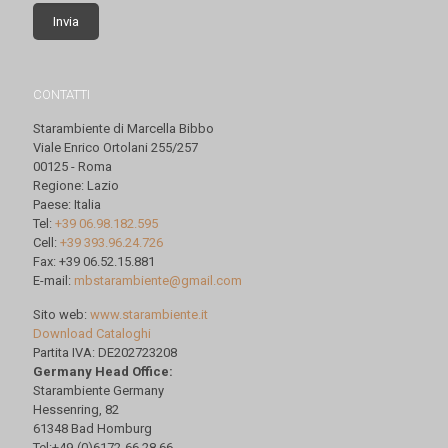
CONTATTI
Starambiente di Marcella Bibbo
Viale Enrico Ortolani 255/257
00125 - Roma
Regione: Lazio
Paese: Italia
Tel:
+39 06.98.182.595
Cell:
+39 393.96.24.726
Fax: +39 06.52.15.881
E-mail:
mbstarambiente@gmail.com
Sito web:
www.starambiente.it
Download Cataloghi
Partita IVA: DE202723208
Germany Head Office:
Starambiente Germany
Hessenring, 82
61348 Bad Homburg
Tel:+49-(0)6172-66.28.66