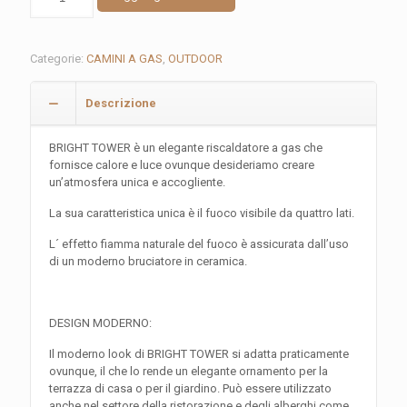
TOWER
-
CAMINO
A
Categorie:
CAMINI A GAS
,
OUTDOOR
GAS
DA
Descrizione
ESTERNO
SPOSTABILE
quantità
BRIGHT TOWER è un elegante riscaldatore a gas che
fornisce calore e luce ovunque desideriamo creare
un’atmosfera unica e accogliente.
La sua caratteristica unica è il fuoco visibile da quattro lati.
L´ effetto fiamma naturale del fuoco è assicurata dall’uso
di un moderno bruciatore in ceramica.
DESIGN MODERNO:
Il moderno look di BRIGHT TOWER si adatta praticamente
ovunque, il che lo rende un elegante ornamento per la
terrazza di casa o per il giardino. Può essere utilizzato
anche nel settore della ristorazione e degli alberghi come