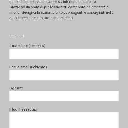
soluzioni su misura di camini da interno e da esterno.
Grazie ad un team di professionisti composto da architetti e
interior designer la starambiente può seguirti e consigliarti nella
giusta scelta del tuo prossimo camino.
SCRIVICI
Il tuo nome (richiesto)
La tua email (richiesto)
Oggetto
Il tuo messaggio