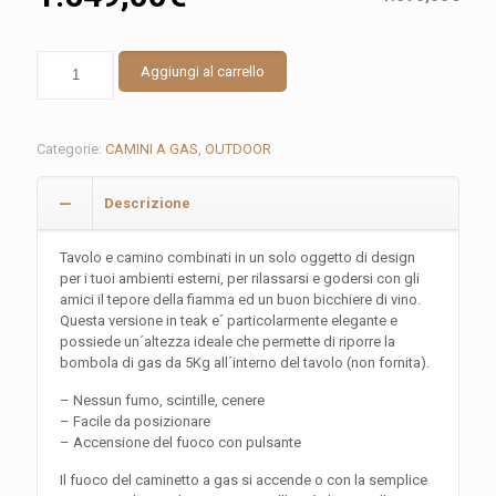
LOUNGE
Aggiungi al carrello
TABLE
COUNTRY
quantità
Categorie:
CAMINI A GAS
,
OUTDOOR
Descrizione
Tavolo e camino combinati in un solo oggetto di design
per i tuoi ambienti esterni, per rilassarsi e godersi con gli
amici il tepore della fiamma ed un buon bicchiere di vino.
Questa versione in teak e´ particolarmente elegante e
possiede un´altezza ideale che permette di riporre la
bombola di gas da 5Kg all´interno del tavolo (non fornita).
– Nessun fumo, scintille, cenere
– Facile da posizionare
– Accensione del fuoco con pulsante
Il fuoco del caminetto a gas si accende o con la semplice