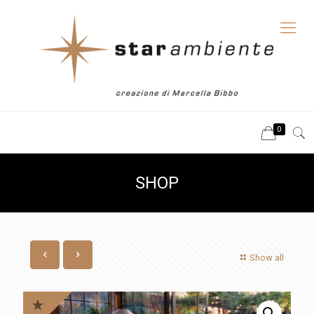
0
SHOP
Show all