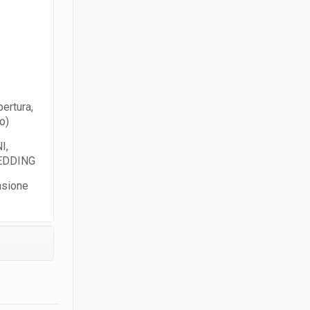
pertura,
to)
I,
WEDDING
nsione