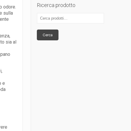
Ricerca prodotto
o odore.
e sulla
mente
Cerca
tenza,
to sia al
.
opano
i,
o e
oda
vere