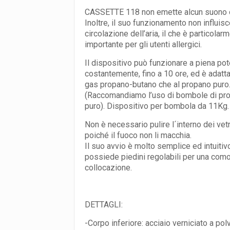
CASSETTE 118 non emette alcun suono 
Inoltre, il suo funzionamento non influisc
circolazione dell’aria, il che è particolar
importante per gli utenti allergici.
Il dispositivo può funzionare a piena po
costantemente, fino a 10 ore, ed è adatta
gas propano-butano che al propano puro
(Raccomandiamo l’uso di bombole di pr
puro). Dispositivo per bombola da 11Kg.
Non è necessario pulire l´interno dei vetr
poiché il fuoco non li macchia.
Il suo avvio è molto semplice ed intuitiv
possiede piedini regolabili per una com
collocazione.
DETTAGLI:
-Corpo inferiore: acciaio verniciato a pol