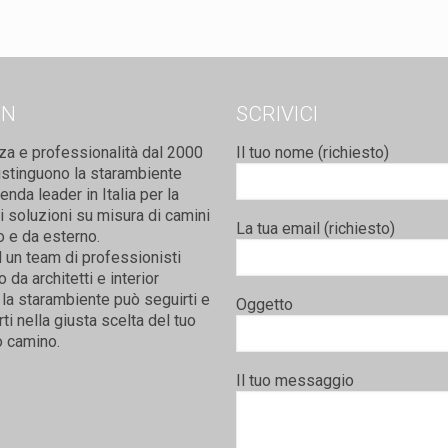
ON
SCRIVICI
za e professionalità dal 2000
Il tuo nome (richiesto)
istinguono la starambiente
nda leader in Italia per la
i soluzioni su misura di camini
La tua email (richiesto)
o e da esterno.
 un team di professionisti
da architetti e interior
la starambiente può seguirti e
Oggetto
rti nella giusta scelta del tuo
 camino.
Il tuo messaggio