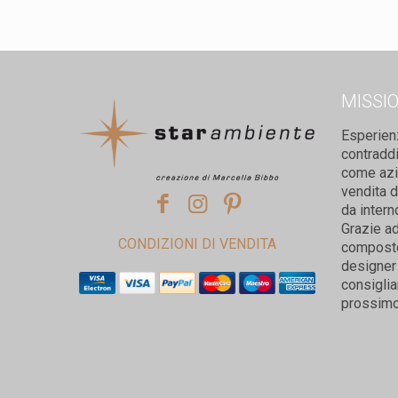
MISSI
Esperien
contradd
come azie
vendita d
da intern
Grazie ad
CONDIZIONI DI VENDITA
composto 
designer 
consiglia
prossimo