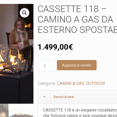
CASSETTE 118 –
CAMINO A GAS DA
ESTERNO SPOSTAB
1.499,00
€
CASSETTE
Aggiungi al carrello
118
-
CAMINO
Categorie:
CAMINI A GAS
,
OUTDOOR
A
GAS
DA
Descrizione
ESTERNO
SPOSTABILE
CASSETTE 118 è un elegante riscaldator
quantità
che fornisce calore e luce ovunque des