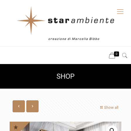
0
SHOP
Show all