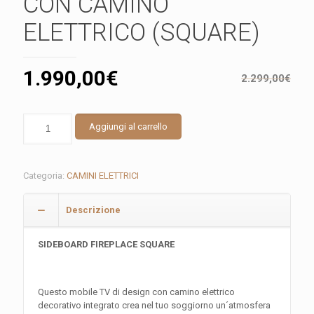
CON CAMINO
ELETTRICO (SQUARE)
1.990,00
€
2.299,00
€
MOBILE
Aggiungi al carrello
TV
DELUXE
CON
CAMINO
Categoria:
CAMINI ELETTRICI
ELETTRICO
(SQUARE)
Descrizione
quantità
SIDEBOARD FIREPLACE SQUARE
Questo mobile TV di design con camino elettrico
decorativo integrato crea nel tuo soggiorno un´atmosfera