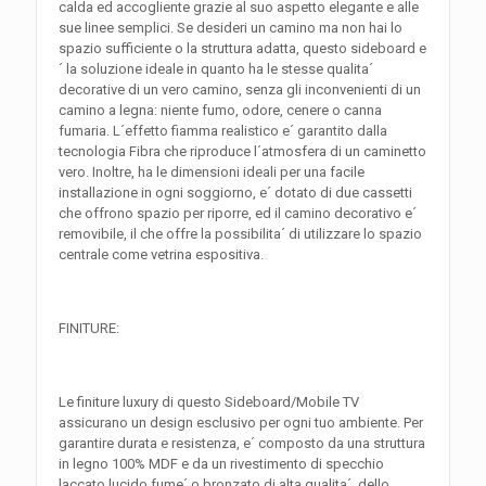
calda ed accogliente grazie al suo aspetto elegante e alle
sue linee semplici. Se desideri un camino ma non hai lo
spazio sufficiente o la struttura adatta, questo sideboard e
´ la soluzione ideale in quanto ha le stesse qualita´
decorative di un vero camino, senza gli inconvenienti di un
camino a legna: niente fumo, odore, cenere o canna
fumaria. L´effetto fiamma realistico e´ garantito dalla
tecnologia Fibra che riproduce l´atmosfera di un caminetto
vero. Inoltre, ha le dimensioni ideali per una facile
installazione in ogni soggiorno, e´ dotato di due cassetti
che offrono spazio per riporre, ed il camino decorativo e´
removibile, il che offre la possibilita´ di utilizzare lo spazio
centrale come vetrina espositiva.
FINITURE:
Le finiture luxury di questo Sideboard/Mobile TV
assicurano un design esclusivo per ogni tuo ambiente. Per
garantire durata e resistenza, e´ composto da una struttura
in legno 100% MDF e da un rivestimento di specchio
laccato lucido fume´ o bronzato di alta qualita´, dello