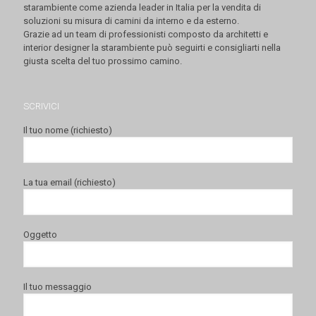
starambiente come azienda leader in Italia per la vendita di
soluzioni su misura di camini da interno e da esterno.
Grazie ad un team di professionisti composto da architetti e
interior designer la starambiente può seguirti e consigliarti nella
giusta scelta del tuo prossimo camino.
SCRIVICI
Il tuo nome (richiesto)
La tua email (richiesto)
Oggetto
Il tuo messaggio