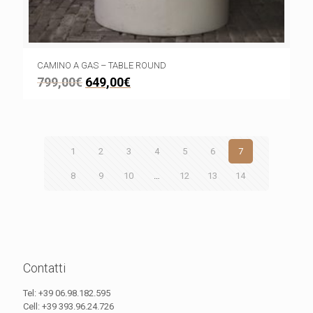
CAMINO A GAS – TABLE ROUND
799,00
€
649,00
€
1
2
3
4
5
6
7
8
9
10
…
12
13
14
Contatti
Tel:
+39 06.98.182.595
Cell:
+39 393.96.24.726