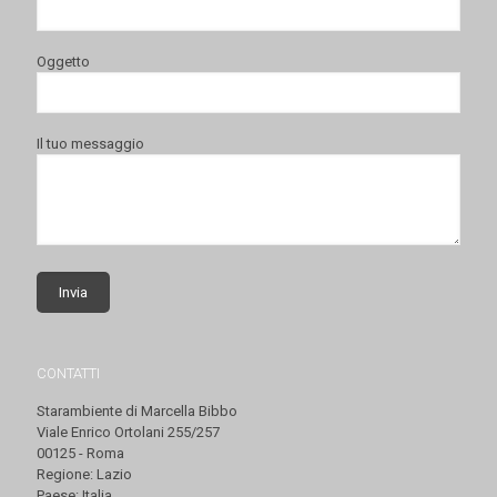
Oggetto
Il tuo messaggio
CONTATTI
Starambiente di Marcella Bibbo
Viale Enrico Ortolani 255/257
00125 - Roma
Regione: Lazio
Paese: Italia