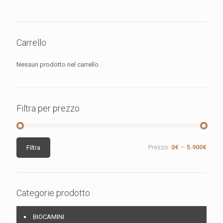
Carrello
Nessun prodotto nel carrello.
Filtra per prezzo
Prezzo
Prezzo
Prezzo:
0€
—
5.900€
Filtra
Min
Max
Categorie prodotto
BIOCAMINI