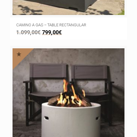
CAMINO A GAS – TABLE RECTANGULAR
1.099,00
€
799,00
€