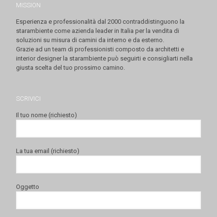
MISSION
Esperienza e professionalità dal 2000 contraddistinguono la
starambiente come azienda leader in Italia per la vendita di
soluzioni su misura di camini da interno e da esterno.
Grazie ad un team di professionisti composto da architetti e
interior designer la starambiente può seguirti e consigliarti nella
giusta scelta del tuo prossimo camino.
SCRIVICI
Il tuo nome (richiesto)
La tua email (richiesto)
Oggetto