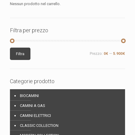
Nessun prodotto nel carrello.
Filtra per prezzo
Prezzo
Prezzo
Prezzo:
0€
—
5.900€
Filtra
Min
Max
Categorie prodotto
BIOCAMINI
CAMINI A GAS
CAMINI ELETTRICI
CLASSIC COLLECTION