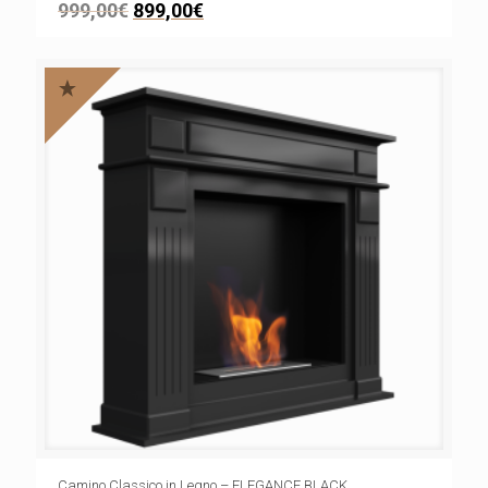
999,00
€
899,00
€
Camino Classico in Legno – ELEGANCE BLACK