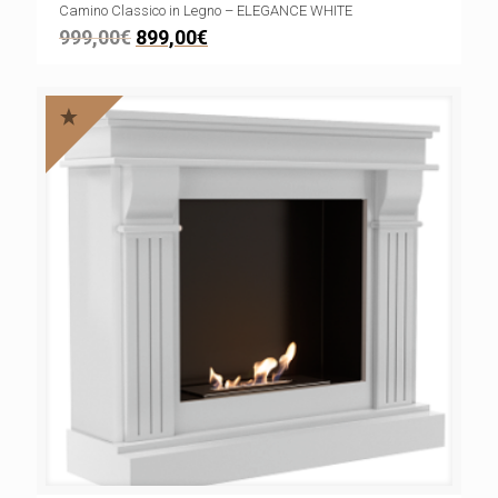
Camino Classico in Legno – ELEGANCE WHITE
999,00
€
899,00
€