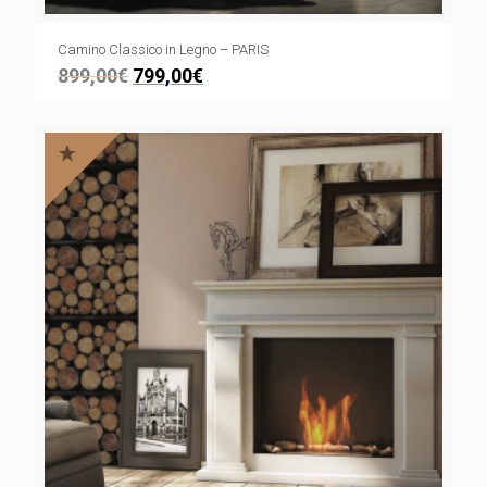
Camino Classico in Legno – PARIS
899,00
€
799,00
€