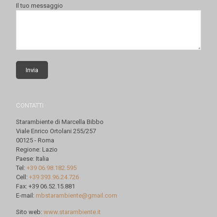
Il tuo messaggio
CONTATTI
Starambiente di Marcella Bibbo
Viale Enrico Ortolani 255/257
00125 - Roma
Regione: Lazio
Paese: Italia
Tel:
+39 06.98.182.595
Cell:
+39 393.96.24.726
Fax: +39 06.52.15.881
E-mail:
mbstarambiente@gmail.com
Sito web:
www.starambiente.it