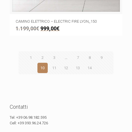
CAMINO ELETTRICO – ELECTRIC FIRE LYON_150
1.199,00
€
999,00
€
1
2
3
…
7
8
9
10
11
12
13
14
Contatti
Tel:
+39 06.98.182.595
Cell:
+39 393.96.24.726