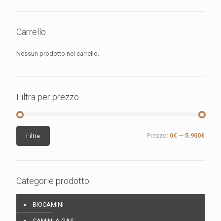
Carrello
Nessun prodotto nel carrello.
Filtra per prezzo
Prezzo
Prezzo
Prezzo:
0€
—
5.900€
Filtra
Min
Max
Categorie prodotto
BIOCAMINI
CAMINI A GAS